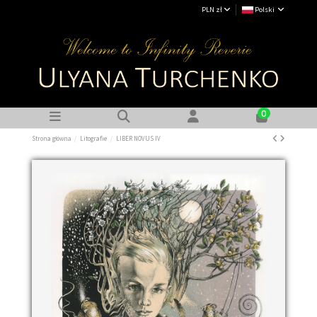
PLN zł
Polski
0
Strona główna
Litografie
LIBER NOVUS IV