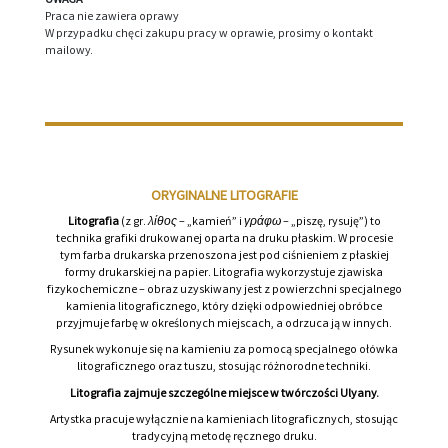
UWAGA
Praca nie zawiera oprawy
W przypadku chęci zakupu pracy w oprawie, prosimy o kontakt
mailowy.
ORYGINALNE LITOGRAFIE
Litografia
(z gr.
λίθος
– „kamień” i
γράφω
– „piszę, rysuję”) to
technika grafiki drukowanej oparta na druku płaskim. W procesie
tym farba drukarska przenoszona jest pod ciśnieniem z płaskiej
formy drukarskiej na papier. Litografia wykorzystuje zjawiska
fizykochemiczne – obraz uzyskiwany jest z powierzchni specjalnego
kamienia litograficznego, który dzięki odpowiedniej obróbce
przyjmuje farbę w określonych miejscach, a odrzuca ją w innych.
Rysunek wykonuje się na kamieniu za pomocą specjalnego ołówka
litograficznego oraz tuszu, stosując różnorodne techniki.
Litografia zajmuje szczególne miejsce w twórczości Ulyany.
Artystka pracuje wyłącznie na kamieniach litograficznych, stosując
tradycyjną metodę ręcznego druku.