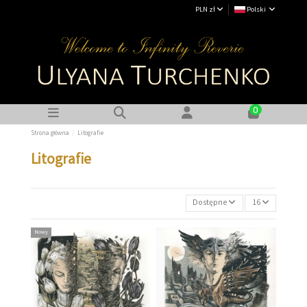
PLN zł
Polski
0
Strona główna
Litografie
Litografie
Dostępne
16
Nowy